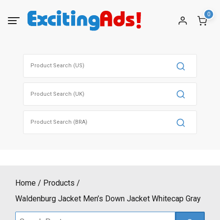
Skip
0
to
content
Search
for:
Search
for:
Search
for:
Home
Products
Waldenburg Jacket Men’s Down Jacket Whitecap Gray
Search