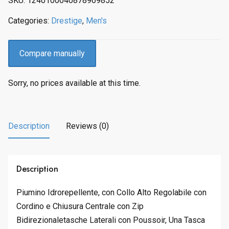
SKU:
1240100040878969852
c
e
e
i
Categories:
Drestige
,
Men's
w
s
a
:
s
$
Compare manually
:
2
$
3
Sorry, no prices available at this time.
2
3
9
.
2
0
.
0
Description
Reviews (0)
0
.
0
.
Description
Piumino Idrorepellente, con Collo Alto Regolabile con
Cordino e Chiusura Centrale con Zip
Bidirezionaletasche Laterali con Poussoir, Una Tasca