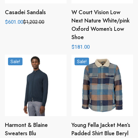
Casadei Sandals
W Court Vision Low
Next Nature White/pink
$
601.00
$
1,202.00
Original
Current
Oxford Women’s Low
price
price
was:
is:
Shoe
$1,202.00.
$601.00.
$
181.00
Sale!
Sale!
Harmont & Blaine
Young Fella Jacket Men’s
Sweaters Blu
Padded Shirt Blue Beryl